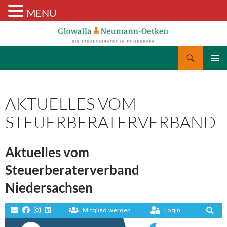
MENU
Suchen
Glowalla & Neumann-Oetken
ZUM
PRIMÄR
INHALT
MENÜ
SPRINGEN
AKTUELLES VOM
STEUERBERATERVERBAND
Aktuelles vom
Steuerberaterverband
Niedersachsen