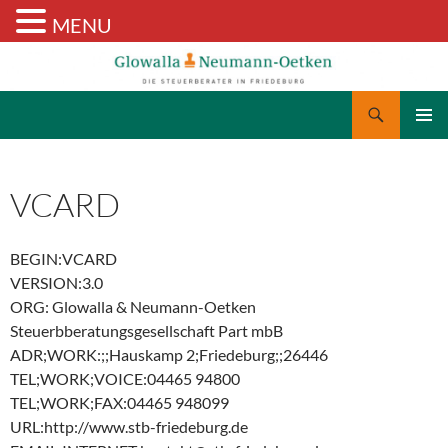
MENU
Suchen
Glowalla & Neumann-Oetken
ZUM
PRIMÄR
INHALT
MENÜ
SPRINGEN
VCARD
BEGIN:VCARD
VERSION:3.0
ORG: Glowalla & Neumann-Oetken
Steuerbberatungsgesellschaft Part mbB
ADR;WORK:;;Hauskamp 2;Friedeburg;;26446
TEL;WORK;VOICE:04465 94800
TEL;WORK;FAX:04465 948099
URL:http://www.stb-friedeburg.de