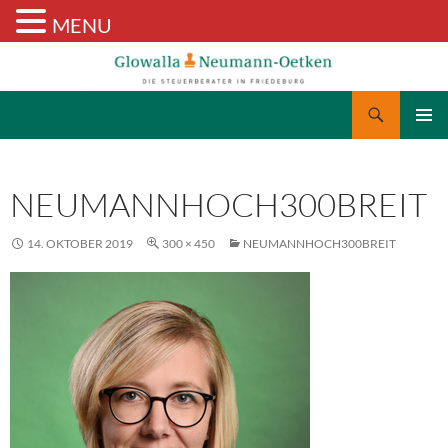
MENU
Suchen
Glowalla & Neumann-Oetken
ZUM
PRIMÄR
INHALT
MENÜ
SPRINGEN
NEUMANNHOCH300BREIT
14. OKTOBER 2019
300 × 450
NEUMANNHOCH300BREIT