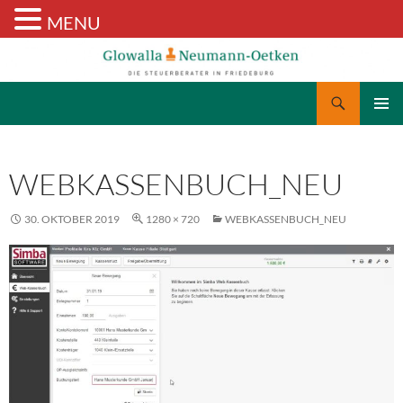
MENU
Suchen
Glowalla & Neumann-Oetken
ZUM
PRIMÄR
INHALT
MENÜ
SPRINGEN
WEBKASSENBUCH_NEU
30. OKTOBER 2019
1280 × 720
WEBKASSENBUCH_NEU