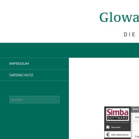
Suchen
Glowalla & Neumann-Oetken
IMPRESSUM
DATENSCHUTZ
Suchen
nach: